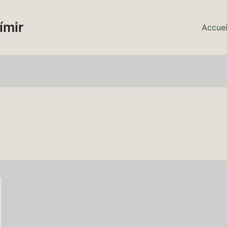
ímir
Accuei